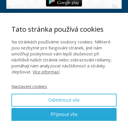
Tato stránka používá cookies
ÚVOD
Na stránkách používáme soubory cookies. Některé
jsou nezbytné pro fungování stránek, jiné nám
ČLÁNKY
umožňují poskytnout vám lepší zkušenost při
návštěvě našich stránek nebo zobrazování reklamy,
pomáhají nám analyzovat návštěvnost a stránky
SLUŽBY
zlepšovat.
Více informací
KONTAKT
Nastavení cookies
Odmítnout vše
ARCHIV
Přijmout vše
© 2011 - 2026 Všechna práva vyhrazena BMCO s.r.o. | Praktický
rádce pro SVJ | společenství vlastníků jednotek