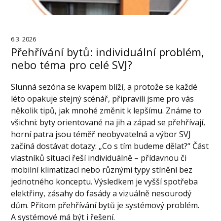
6.3. 2026
Přehřívání bytů: individuální problém,
nebo téma pro celé SVJ?
Slunná sezóna se kvapem blíží, a protože se každé
léto opakuje stejný scénář, připravili jsme pro vás
několik tipů, jak mnohé změnit k lepšímu. Známe to
všichni: byty orientované na jih a západ se přehřívají,
horní patra jsou téměř neobyvatelná a výbor SVJ
začíná dostávat dotazy: „Co s tím budeme dělat?“ Část
vlastníků situaci řeší individuálně – přídavnou či
mobilní klimatizací nebo různými typy stínění bez
jednotného konceptu. Výsledkem je vyšší spotřeba
elektřiny, zásahy do fasády a vizuálně nesourodý
dům. Přitom přehřívání bytů je systémový problém.
A systémové má být i řešení.