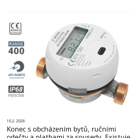
10.2. 2026
Konec s obcházením bytů, ručními
odečty a platbami za sousedy. Existuje