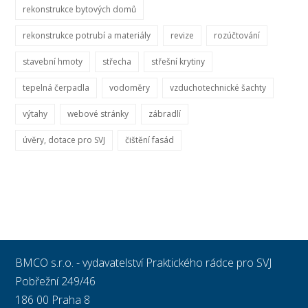
rekonstrukce bytových domů
rekonstrukce potrubí a materiály
revize
rozúčtování
stavební hmoty
střecha
střešní krytiny
tepelná čerpadla
vodoměry
vzduchotechnické šachty
výtahy
webové stránky
zábradlí
úvěry, dotace pro SVJ
čištění fasád
BMCO s.r.o. - vydavatelství Praktického rádce pro SVJ
Pobřežní 249/46
186 00 Praha 8