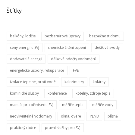
Štítky
balkóny, lodžie
bezbariérové úpravy
bezpečnost domu
ceny energií u SVJ
chemické čitění topení
dešťové svody
dodavatelé energií
dálkové odečty vodoměrů
energetické úspory, rekuperace
FVE
izolace tepelné, proti vodě
kalorimetry
kolárny
kominické služby
konference
kotelny, zdroje tepla
manuál pro předsedu SVJ
měřiče tepla
měřiče vody
neovlivnitelné vodoměry
okna, dveře
PENB
plísně
praktický rádce
právní služby pro SVJ