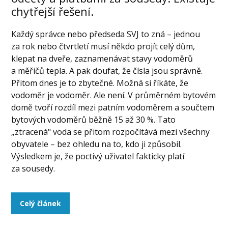
chytřejší řešení.
Každý správce nebo předseda SVJ to zná – jednou
za rok nebo čtvrtletí musí někdo projít celý dům,
klepat na dveře, zaznamenávat stavy vodoměrů
a měřičů tepla. A pak doufat, že čísla jsou správně.
Přitom dnes je to zbytečné. Možná si říkáte, že
vodoměr je vodoměr. Ale není. V průměrném bytovém
domě tvoří rozdíl mezi patním vodoměrem a součtem
bytových vodoměrů běžně 15 až 30 %. Tato
„ztracená" voda se přitom rozpočítává mezi všechny
obyvatele – bez ohledu na to, kdo ji způsobil.
Výsledkem je, že poctivý uživatel fakticky platí
za sousedy.
Celý článek